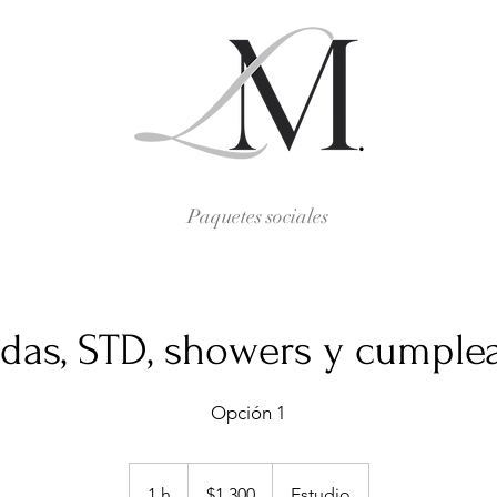
Paquetes sociales
idas, STD, showers y cumple
Opción 1
1,300
pesos
1 h
1
$1,300
Estudio
mexicanos