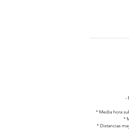
-
* Media hora su
* 
* Distancias ma