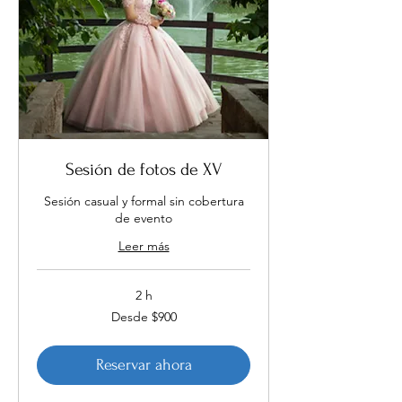
Sesión de fotos de XV
Sesión casual y formal sin cobertura
de evento
Leer más
2 h
Desde
Desde $900
900
pesos
mexicanos
Reservar ahora