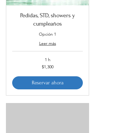
Pedidas, STD, showers y
cumpleaños
Opción 1
Leer más
1 h
1,300
$1,300
pesos
mexicanos
Reservar ahora