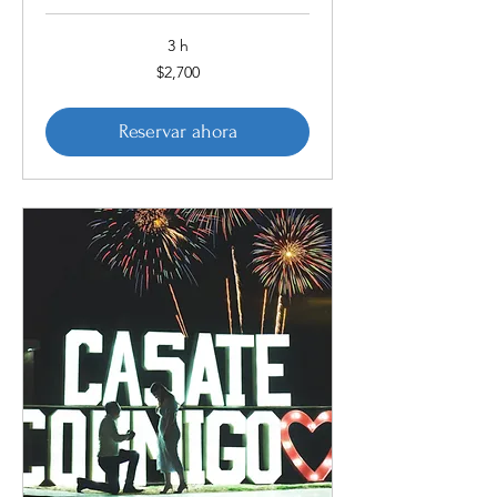
3 h
2,700
$2,700
pesos
mexicanos
Reservar ahora