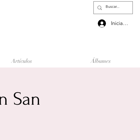
Iniciar sesió
Artículos
Álbumes
n San