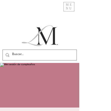
ME
NU