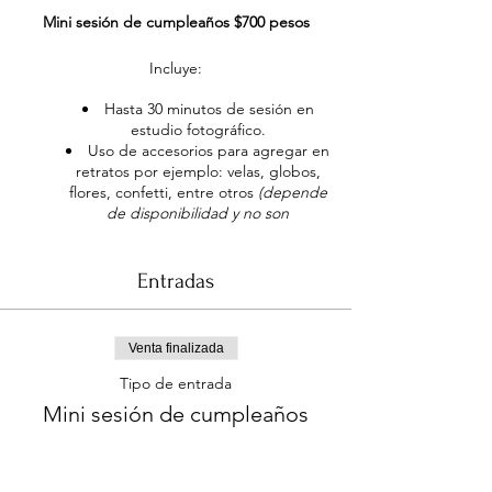
Mini sesión de cumpleaños $700 pesos
Incluye:
Hasta 30 minutos de sesión en
estudio fotográfico.
Uso de accesorios para agregar en
retratos por ejemplo: velas, globos,
flores, confetti, entre otros
(depende
de disponibilidad y no son
entregables)
.
Fotografía digital ilimitada.
Se editan hasta 15 fotografías (el
Entradas
resto se entrega sin editar).
Material se entrega entre 24 y 72
horas en galería privada en línea.
Venta finalizada
USB o impresiones no incluidas en
este paquete (solicite cotización
Tipo de entrada
adicional si lo requiere).
Mini sesión de cumpleaños
Leer más