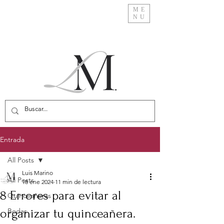
ME
NU
Entrada
All Posts
Luis Marino
All Posts
18 ene 2024
11 min de lectura
8 Errores para evitar al
Quinceañeras
organizar tu quinceañera.
Bodas